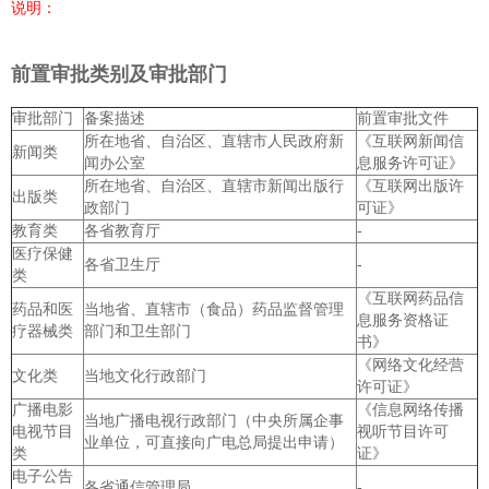
说明：
前置审批类别及审批部门
审批部门
备案描述
前置审批文件
所在地省、自治区、直辖市人民政府新
《互联网新闻信
新闻类
闻办公室
息服务许可证》
所在地省、自治区、直辖市新闻出版行
《互联网出版许
出版类
政部门
可证》
教育类
各省教育厅
-
医疗保健
各省卫生厅
-
类
《互联网药品信
药品和医
当地省、直辖市（食品）药品监督管理
息服务资格证
疗器械类
部门和卫生部门
书》
《网络文化经营
文化类
当地文化行政部门
许可证》
广播电影
《信息网络传播
当地广播电视行政部门（中央所属企事
电视节目
视听节目许可
业单位，可直接向广电总局提出申请）
类
证》
电子公告
各省通信管理局
-