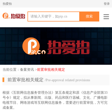
拍爱拍
登录
Tog
navi
当前位置：备案资讯 >
前置审批相关规定
前置审批相关规定
/Pre-approval related provisions
根据《互联网信息服务管理办法》第五条规定和原《信息产业部第33
号令》规定，拟从事新闻、出版、药品和医疗器械、文化、广播电影
电视节目、网络游戏等互联网信息服务，需要进行前置审批，方可完
成备案。