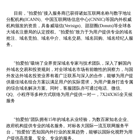
目前，"拍爱拍"接入服务商已获得诸如互联网名称与数字地址
分配机构(ICANN)、中国互联网络信息中心(CNNIC)等国内外权威
机构颁发的资质，具备威瑞信(Verisign)、甜甜圈(Donuts)等全球各
大域名注册局的认定授权。"拍爱拍"致力于为用户提供专业的域名
抢注、域名竞拍、域名中介、域名交易、域名回购、域名经纪人服
务。
"拍爱拍"吸纳了业界资深域名专家与技术团队，深入了解国内
外域名交易和投资规则，对全球域名市场有前瞻性的洞察力，与国
外发达外域名投资业界有着广泛联系与深入的合作，能够为用户提
供最佳域名组合方案以满足用户的实际需求，为用户量身打造专属
的综合域名解决方案。同时，客服团队亦可通过电话、微信、
QQ、小程序等多种方式联络为用户提供一对一，7X24X365全天候
服务
"拍爱拍"团队拥有15年的域名从业经验，为数百家知名企业、
政府机构提供专业的域名服务。对标各大国际一流互联网服务平
台，"拍爱拍"悉知国内外行业的发展趋势，能够以国际化视野为用
户提供高质量、安全、专业的服务。